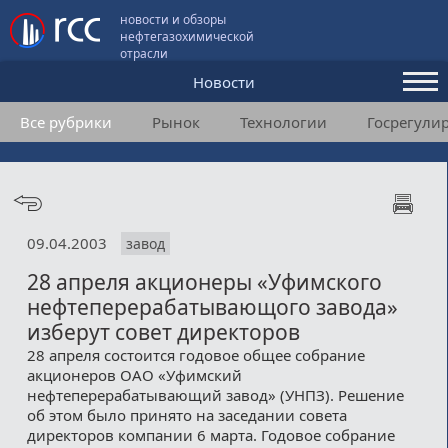
новости и обзоры
нефтегазохимической
отрасли
Новости
Все рубрики
Рынок
Технологии
Госрегули
Аналитика и мнения
Конференции
Видео
09.04.2003
завод
Подписка
28 апреля акционеры «Уфимского
нефтеперерабатывающого завода»
Пользовательское соглашение
изберут совет директоров
28 апреля состоится годовое общее собрание
Медиакит
акционеров ОАО «Уфимский
нефтеперерабатывающий завод» (УНПЗ). Решение
Контакты
об этом было принято на заседании совета
директоров компании 6 марта. Годовое собрание