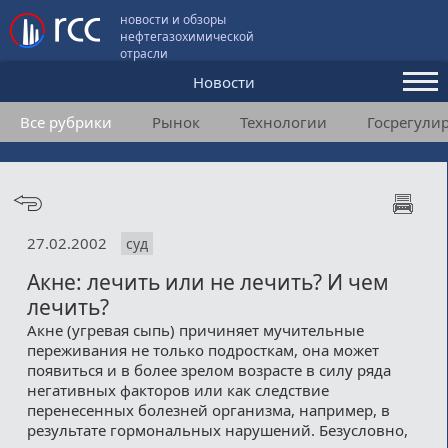
новости и обзоры
нефтегазохимической
отрасли
Новости
Все рубрики
Рынок
Технологии
Госрегули
Аналитика и мнения
Конференции
Видео
27.02.2002
суд
Подписка
Акне: лечить или не лечить? И чем
лечить?
Пользовательское соглашение
Акне (угревая сыпь) причиняет мучительные
переживания не только подросткам, она может
Медиакит
появиться и в более зрелом возрасте в силу ряда
негативных факторов или как следствие
Контакты
перенесенных болезней организма, например, в
результате гормональных нарушений. Безусловно,