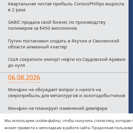
Квартальная чистая прибыль ConocoPhillips выросла
в 2 раза
SABIC продала свой бизнес по производству
полимеров за $450 миллионов
Путин постановил создать в Якутии и Смоленской
области алмазный кластер
США сократили импорт нефти из Саудовской Аравии
до нуля
06.08.2026
Минфин не обсуждает вопрос о налоге на
сверхприбыль для металлургов и золотодобытчиков
Минфин не планирует изменений демпфера
Минфин против любых налоговых льгот для малых
Мы используем cookie-файлы, чтобы получить статистику, которая 
нефтекомпаний из-за дефицитного бюджета
может привести к неполадкам в работе сайта. Продолжая пользоват