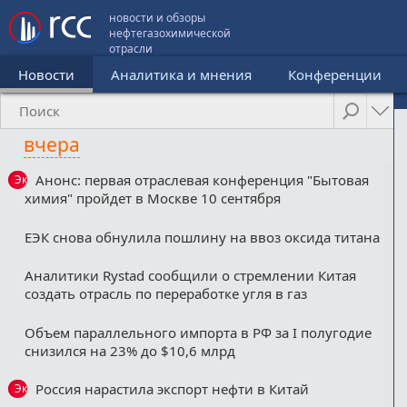
новости и обзоры
нефтегазохимической
отрасли
Новости
Аналитика и мнения
Конференции
вчера
Анонс: первая отраслевая конференция "Бытовая
Эксклюзив
химия" пройдет в Москве 10 сентября
ЕЭК снова обнулила пошлину на ввоз оксида титана
Аналитики Rystad сообщили о стремлении Китая
создать отрасль по переработке угля в газ
Объем параллельного импорта в РФ за I полугодие
снизился на 23% до $10,6 млрд
Россия нарастила экспорт нефти в Китай
Эксклюзив