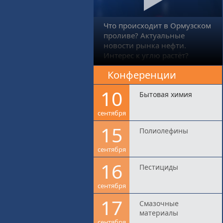
Что происходит в Ормузском
проливе? Актуальные
новости рынка нефти.
Интерес к углю растёт?
Конференции
10
Бытовая химия
сентября
15
Полиолефины
сентября
16
Пестициды
сентября
17
Смазочные
материалы
сентября