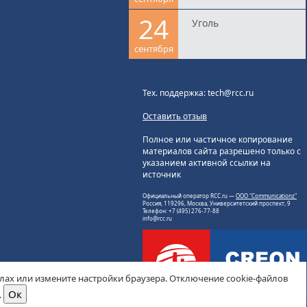
24
Уголь
сентября
Тех. поддержка: tech@rcc.ru
Оставить отзыв
Полное или частичное копирование
материалов сайта разрешено только с
указанием активной ссылки на
источник
Официальный оператор RCC.ru —
ООО "Communicationz"
Россия, 119296, Москва, Университетский проспект, 9
Телефон: +7 (495) 276-77-88
info@rcc.ru
йлах или измените настройки браузера. Отключение cookie-файлов
.