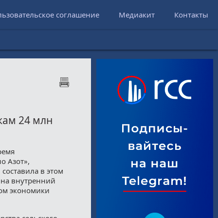
льзовательское соглашение
Медиакит
Контакты
кам 24 млн
ремя
о Азот»,
составила в этом
 на внутренний
ом экономики
ства сельского