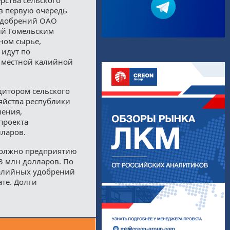
 в первую очередь
 удобрений ОАО
ий Гомельским
ном сырье,
 идут по
а местной калийной
дитором сельского
яйства республики
нения,
проекта
лларов.
 должно предприятию
3 млн долларов. По
калийных удобрений
те. Долги