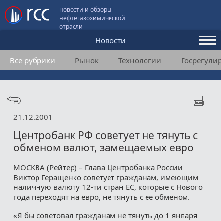
новости и обзоры
нефтегазохимической
отрасли
Новости
Все рубрики
Рынок
Технологии
Госрегули
Аналитика и мнения
Конференции
Видео
21.12.2001
Подписка
Центробанк РФ советует не тянуть с
обменом валют, замещаемых евро
Пользовательское соглашение
МОСКВА (Рейтер) – Глава Центробанка России
Виктор Геращенко советует гражданам, имеющим
Медиакит
наличную валюту 12-ти стран ЕС, которые с Нового
года переходят на евро, не тянуть с ее обменом.
Контакты
«Я бы советовал гражданам не тянуть до 1 января