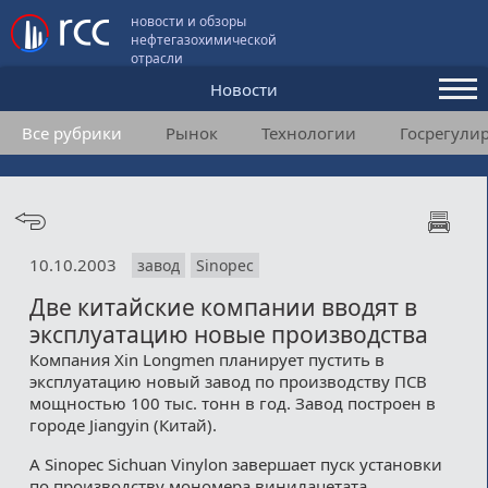
новости и обзоры
нефтегазохимической
отрасли
Новости
Все рубрики
Рынок
Технологии
Госрегули
Аналитика и мнения
Конференции
Видео
10.10.2003
завод
Sinopec
Подписка
Две китайские компании вводят в
эксплуатацию новые производства
Пользовательское соглашение
Компания Xin Longmen планирует пустить в
эксплуатацию новый завод по производству ПСВ
Медиакит
мощностью 100 тыс. тонн в год. Завод построен в
городе Jiangyin (Китай).
Контакты
А Sinopec Sichuan Vinylon завершает пуск установки
по производству мономера винилацетата.