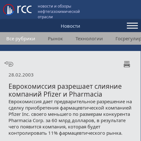
новости и обзоры
нефтегазохимической
отрасли
Новости
Все рубрики
Рынок
Технологии
Госрегули
Аналитика и мнения
Конференции
Видео
28.02.2003
Подписка
Еврокомиссия разрешает слияние
компаний Pfizer и Pharmacia
Еврокомиссия дает предварительное разрешение на
Пользовательское соглашение
сделку приобретения фармацевтической компанией
Pfizer Inc. своего меньшего по размерам конкурента
Медиакит
Pharmacia Corp. за 60 млрд долларов, в результате
чего появится компания, которая будет
Контакты
контролировать 11% фармацевтического рынка.