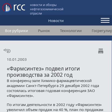
новости и обзоры
нефтегазохимической
отрасли
Новости
Все рубрики
Рынок
Технологии
Госрегули
Аналитика и мнения
Конференции
Видео
10.01.2003
Подписка
«Фармсинтез» подвел итоги
производства за 2002 год
В конференц-зале Химико-фармацевтической
Пользовательское соглашение
академии Санкт-Петербурга 29 декабря 2002 года
состоялась итоговая годовая конференция ЗАО
Медиакит
«Фармсинтез».
Контакты
По итогам деятельности в 2002 году «Фармсинтез»
увеличил объем продаж на 40 %, план по продажам