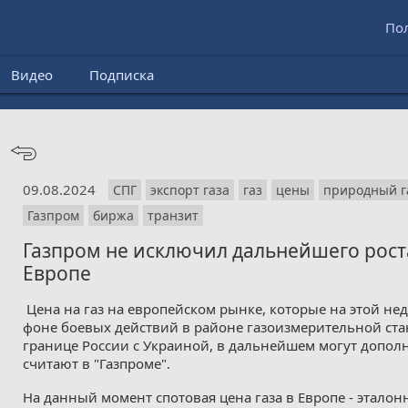
По
Видео
Подписка
09.08.2024
СПГ
экспорт газа
газ
цены
природный г
Газпром
биржа
транзит
Газпром не исключил дальнейшего роста
Европе
Цена на газ на европейском рынке, которые на этой не
фоне боевых действий в районе газоизмерительной ста
границе России с Украиной, в дальнейшем могут допол
считают в "Газпроме".
На данный момент спотовая цена газа в Европе - эталон