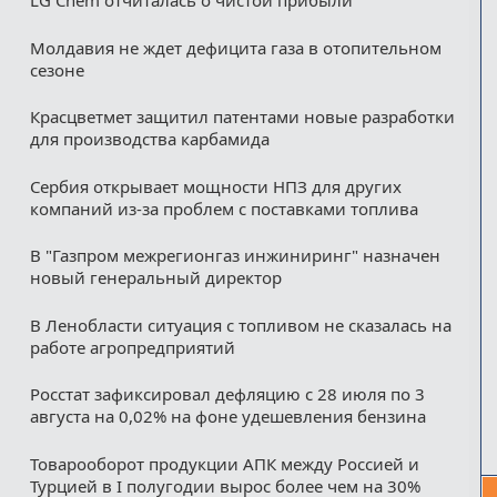
LG Chem отчиталась о чистой прибыли
Молдавия не ждет дефицита газа в отопительном
сезоне
Красцветмет защитил патентами новые разработки
для производства карбамида
Сербия открывает мощности НПЗ для других
компаний из‑за проблем с поставками топлива
В "Газпром межрегионгаз инжиниринг" назначен
новый генеральный директор
В Ленобласти ситуация с топливом не сказалась на
работе агропредприятий
Росстат зафиксировал дефляцию с 28 июля по 3
августа на 0,02% на фоне удешевления бензина
Товарооборот продукции АПК между Россией и
Турцией в I полугодии вырос более чем на 30%