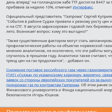
день вперед" на голландском хабе TTF достигла $447 за 
прибавив за неделю 10%, отмечает
Интерфакс
.
Официальный представитель "Газпрома" Сергей Куприя
"События в районе Суджи привели к резкому росту цен 
и на СПГ. 9 августа зафиксирован годовой пик биржевых
лето. Возникает вопрос: кому это выгодно?"
"Также существенным фактором могут стать запланиров
профилактические работы на объектах норвежской газо
мнению аналитиков, не исключено, что эти работы могут
случилось в прошлом году. Аналитики также считают, 
тренд цен на газ продолжится", - добавил он.
Снижение поставок российского газа через газоизмери
(ГИС) «Суджа» по украинскому коридору, вероятно, свя
заявок со стороны европейских покупателей из-за рын
подорожал газ по контрактам Газпрома
. Об этом ранее с
Финансового университета и Фонда национальной энер
безопасности Игорь Юшков.
Примите участие в конференциях: