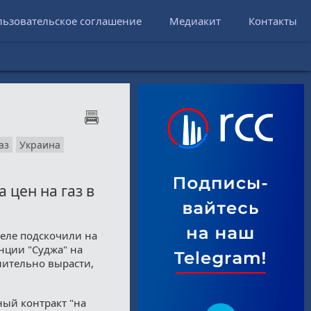
льзовательское соглашение
Медиакит
Контакты
аз
Украина
 цен на газ в
деле подскочили на
нции "Суджа" на
нительно вырасти,
ный контракт "на