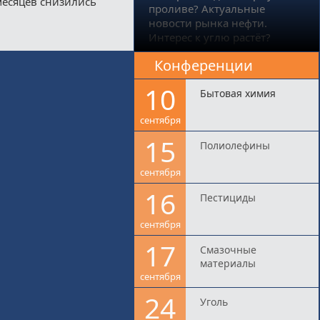
месяцев снизились
проливе? Актуальные
новости рынка нефти.
Интерес к углю растёт?
Конференции
10
Бытовая химия
сентября
15
Полиолефины
сентября
16
Пестициды
сентября
17
Смазочные
материалы
сентября
24
Уголь