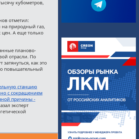
тысячу кубометров,
нов отметил:
и на природный газ,
 цен. А еще только
анные планово-
вой отрасли. По
 затянуться, как это
что повышательный
тельную станцию
зано с сокращением
очной причины -
казал эксперт
гетической