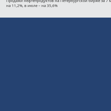
Продажи нефтепродуктов на Петербургской бирже за 7 
на 11,2%, в июле – на 35,6%