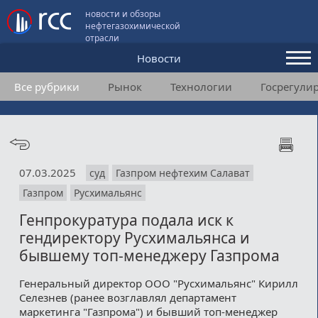
новости и обзоры
нефтегазохимической
отрасли
Новости
Все рубрики
Рынок
Технологии
Госрегули
Аналитика и мнения
Конференции
Видео
07.03.2025
суд
Газпром нефтехим Салават
Подписка
Газпром
Русхимальянс
Генпрокуратура подала иск к
Пользовательское соглашение
гендиректору Русхимальянса и
бывшему топ-менеджеру Газпрома
Медиакит
Генеральный директор ООО "Русхимальянс" Кирилл
Контакты
Селезнев (ранее возглавлял департамент
маркетинга "Газпрома") и бывший топ-менеджер