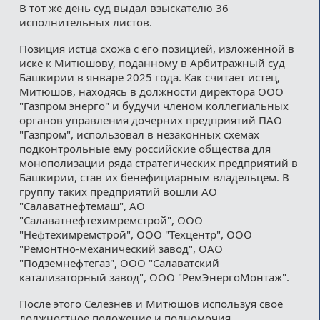
В тот же день суд выдал взыскателю 36
исполнительных листов.
Позиция истца схожа с его позицией, изложенной в
иске к Митюшову, поданному в Арбитражный суд
Башкирии в январе 2025 года. Как считает истец,
Митюшов, находясь в должности директора ООО
"Газпром энерго" и будучи членом коллегиальных
органов управления дочерних предприятий ПАО
"Газпром", использовал в незаконных схемах
подконтрольные ему российские общества для
монополизации ряда стратегических предприятий в
Башкирии, став их бенефициарным владельцем. В
группу таких предприятий вошли AO
"Салаватнефтемаш", АО
"Салаватнефтехимремстрой", ООО
"Нефтехимремстрой", ООО "Техцентр", ООО
"Ремонтно-механический завод", ОАО
"Подземнефтегаз", ООО "Салаватский
катализаторный завод", ООО "РемЭнергоМонтаж".
После этого Селезнев и Митюшов используя свое
должностное положение и полномочия,