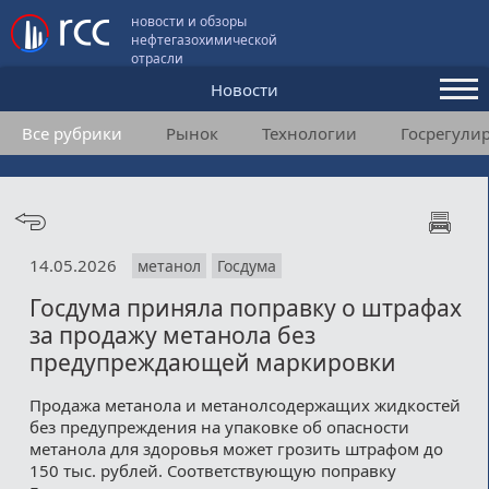
новости и обзоры
нефтегазохимической
отрасли
Новости
Все рубрики
Рынок
Технологии
Госрегули
Аналитика и мнения
Конференции
Видео
14.05.2026
метанол
Госдума
Подписка
Госдума приняла поправку о штрафах
за продажу метанола без
Пользовательское соглашение
предупреждающей маркировки
Медиакит
Продажа метанола и метанолсодержащих жидкостей
без предупреждения на упаковке об опасности
Контакты
метанола для здоровья может грозить штрафом до
150 тыс. рублей. Соответствующую поправку