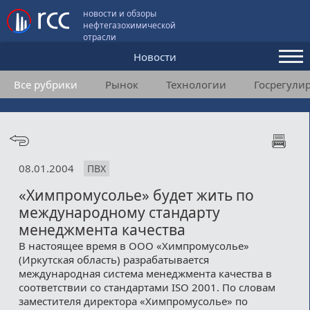
новости и обзоры
нефтегазохимической
отрасли
Новости
Все рубрики
Рынок
Технологии
Госрегули
Аналитика и мнения
Конференции
Видео
08.01.2004
ПВХ
Подписка
«Химпромусолье» будет жить по
международному стандарту
Пользовательское соглашение
менеджмента качества
В настоящее время в ООО «Химпромусолье»
Медиакит
(Иркутская область) разрабатывается
международная система менеджмента качества в
Контакты
соответствии со стандартами ISO 2001. По словам
заместителя директора «Химпромусолье» по