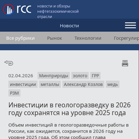
новости и обзоры
нефтегазохимической
отрасли
Новости
Все рубрики
Рынок
Технологии
Госрегули
Аналитика и мнения
Конференции
Видео
02.04.2026
Минприроды
золото
ГРР
Подписка
инвестиции
металлы
Александр Козлов
медь
РЗМ
Пользовательское соглашение
Инвестиции в геологоразведку в 2026
году сохранятся на уровне 2025 года
Медиакит
Объем инвестиций в геологоразведочные работы в
Контакты
России, как ожидается, сохранится в 2026 году на
уровне 2025 года. Об этом сообщил глава