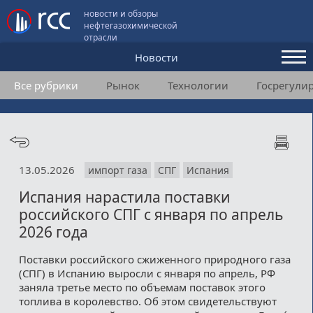
новости и обзоры
нефтегазохимической
отрасли
Новости
Все рубрики
Рынок
Технологии
Госрегули
Аналитика и мнения
Конференции
Видео
13.05.2026
импорт газа
СПГ
Испания
Подписка
Испания нарастила поставки
российского СПГ с января по апрель
Пользовательское соглашение
2026 года
Медиакит
Поставки российского сжиженного природного газа
(СПГ) в Испанию выросли с января по апрель, РФ
Контакты
заняла третье место по объемам поставок этого
топлива в королевство. Об этом свидетельствуют