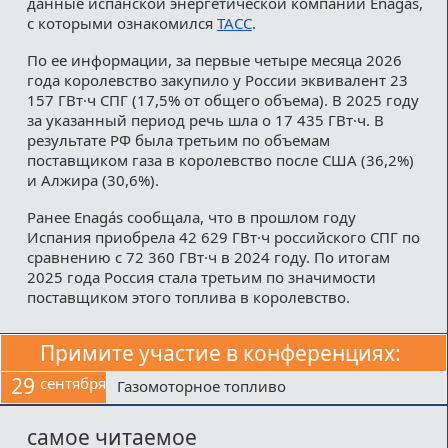
данные испанской энергетической компании Enagás,
с которыми ознакомился
ТАСС
.
По ее информации, за первые четыре месяца 2026
года королевство закупило у России эквивалент 23
157 ГВт·ч СПГ (17,5% от общего объема). В 2025 году
за указанный период речь шла о 17 435 ГВт·ч. В
результате РФ была третьим по объемам
поставщиком газа в королевство после США (36,2%)
и Алжира (30,6%).
Ранее Enagás сообщала, что в прошлом году
Испания приобрела 42 629 ГВт·ч российского СПГ по
сравнению с 72 360 ГВт·ч в 2024 году. По итогам
2025 года Россия стала третьим по значимости
поставщиком этого топлива в королевство.
Примите участие в конференциях:
29
сентября
Газомоторное топливо
самое читаемое