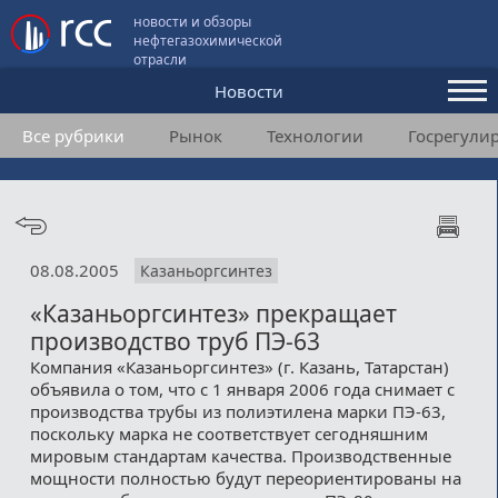
новости и обзоры
нефтегазохимической
отрасли
Новости
Все рубрики
Рынок
Технологии
Госрегули
Аналитика и мнения
Конференции
Видео
08.08.2005
Казаньоргсинтез
Подписка
«Казаньоргсинтез» прекращает
производство труб ПЭ-63
Пользовательское соглашение
Компания «Казаньоргсинтез» (г. Казань, Татарстан)
объявила о том, что с 1 января 2006 года снимает с
Медиакит
производства трубы из полиэтилена марки ПЭ-63,
поскольку марка не соответствует сегодняшним
Контакты
мировым стандартам качества. Производственные
мощности полностью будут переориентированы на