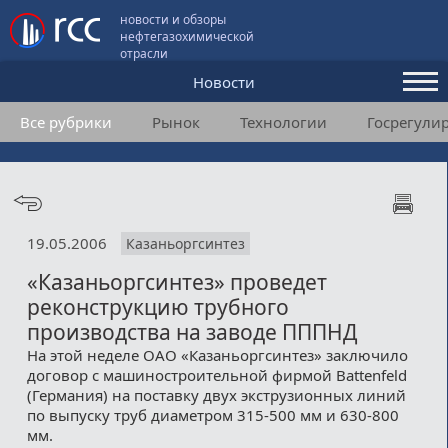
новости и обзоры
нефтегазохимической
отрасли
Новости
Все рубрики
Рынок
Технологии
Госрегули
Аналитика и мнения
Конференции
Видео
19.05.2006
Казаньоргсинтез
Подписка
«Казаньоргсинтез» проведет
реконструкцию трубного
Пользовательское соглашение
производства на заводе ПППНД
На этой неделе ОАО «Казаньоргсинтез» заключило
Медиакит
договор с машиностроительной фирмой Battenfeld
(Германия) на поставку двух экструзионных линий
Контакты
по выпуску труб диаметром 315-500 мм и 630-800
мм.