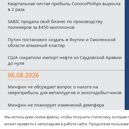
Квартальная чистая прибыль ConocoPhillips выросла
в 2 раза
SABIC продала свой бизнес по производству
полимеров за $450 миллионов
Путин постановил создать в Якутии и Смоленской
области алмазный кластер
США сократили импорт нефти из Саудовской Аравии
до нуля
06.08.2026
Минфин не обсуждает вопрос о налоге на
сверхприбыль для металлургов и золотодобытчиков
Минфин не планирует изменений демпфера
Минфин против любых налоговых льгот для малых
Мы используем cookie-файлы, чтобы получить статистику, которая 
нефтекомпаний из-за дефицитного бюджета
может привести к неполадкам в работе сайта. Продолжая пользоват