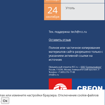
24
Уголь
сентября
Тех. поддержка: tech@rcc.ru
Оставить отзыв
Полное или частичное копирование
материалов сайта разрешено только с
указанием активной ссылки на
источник
Официальный оператор RCC.ru —
ООО "Communicationz"
Россия, 119296, Москва, Университетский проспект, 9
Телефон: +7 (495) 276-77-88
info@rcc.ru
йлах или измените настройки браузера. Отключение cookie-файлов
.