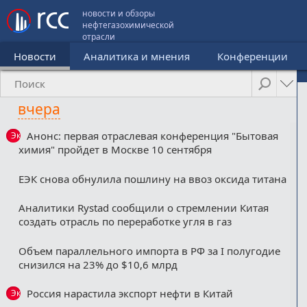
новости и обзоры
нефтегазохимической
отрасли
Новости
Аналитика и мнения
Конференции
вчера
Анонс: первая отраслевая конференция "Бытовая
Эксклюзив
химия" пройдет в Москве 10 сентября
ЕЭК снова обнулила пошлину на ввоз оксида титана
Аналитики Rystad сообщили о стремлении Китая
создать отрасль по переработке угля в газ
Объем параллельного импорта в РФ за I полугодие
снизился на 23% до $10,6 млрд
Россия нарастила экспорт нефти в Китай
Эксклюзив