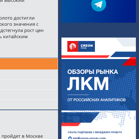
золото достигли
окого значения с
дстегнула рост цен
ь китайским
 пройдет в Москве