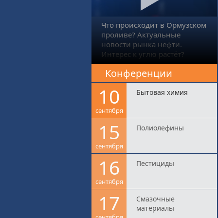
Что происходит в Ормузском
проливе? Актуальные
новости рынка нефти.
Интерес к углю растёт?
Конференции
10
Бытовая химия
сентября
15
Полиолефины
сентября
16
Пестициды
сентября
17
Смазочные
материалы
сентября