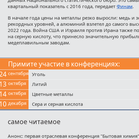
квартальный показатель с 2016 года, передает
Финам
.
В начале года цены на металлы резко выросли: медь и 
рекордных уровней, а алюминий взлетел до самого выс
2022 года. Война США и Израиля против Ирана также по
на серную кислоту, что принесло значительную прибыл
медеплавильным заводам.
Примите участие в конференциях:
24
сентября
Уголь
13
октября
Литий
14
октября
Цветные металлы
10
декабря
Сера и серная кислота
самое читаемое
Анонс: первая отраслевая конференция "Бытовая химия"