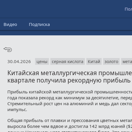
По
Видео
Подписка
30.04.2026
цены
серная кислота
Китай
золото
мет
Китайская металлургическая промышлен
квартале получила рекордную прибыль
Прибыль китайской металлургической промышленности 
года показала рекорд как минимум за десятилетие, пере
Cтремительный рост цен на алюминий и медь дал сект
импульс.
Общая прибыль от плавки и прессования цветных метал
выросла более чем вдвое и достигла 142 млрд юаней ($2
данных Национального статистического бюро. Это сам