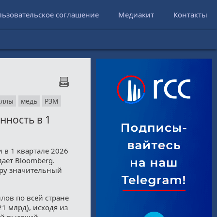
льзовательское соглашение
Медиакит
Контакты
аллы
медь
РЗМ
ность в 1
в 1 квартале 2026
дает Bloomberg.
ору значительный
лов по всей стране
1 млрд), исходя из
ый высокий