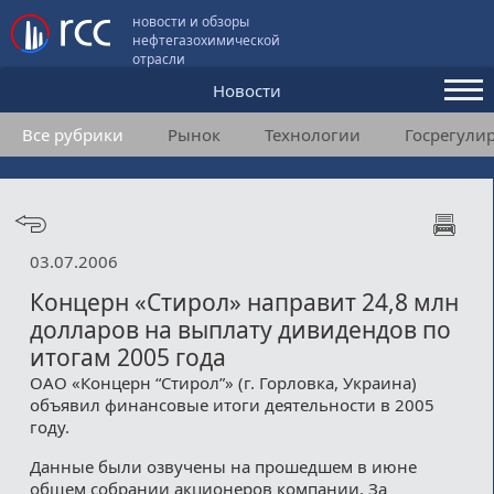
новости и обзоры
нефтегазохимической
отрасли
Новости
Все рубрики
Рынок
Технологии
Госрегули
Аналитика и мнения
Конференции
Видео
03.07.2006
Подписка
Концерн «Стирол» направит 24,8 млн
долларов на выплату дивидендов по
итогам 2005 года
Пользовательское соглашение
ОАО «Концерн “Стирол”» (г. Горловка, Украина)
объявил финансовые итоги деятельности в 2005
Медиакит
году.
Контакты
Данные были озвучены на прошедшем в июне
общем собрании акционеров компании. За