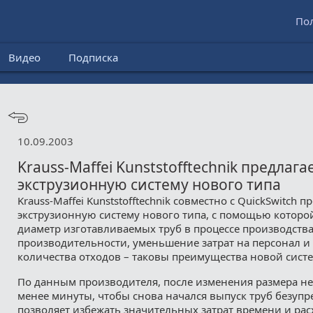
По
Видео
Подписка
10.09.2003
Krauss-Maffei Kunststofftechnik предлага
экструзионную систему нового типа
Krauss-Maffei Kunststofftechnik совместно с QuickSwitch 
экструзионную систему нового типа, с помощью котор
диаметр изготавливаемых труб в процессе производств
производительности, уменьшение затрат на персонал и
количества отходов – таковы преимущества новой сист
По данным производителя, после изменения размера н
менее минуты, чтобы снова начался выпуск труб безупре
позволяет избежать значительных затрат времени и рас