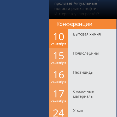
проливе? Актуальные
новости рынка нефти.
Интерес к углю растёт?
Конференции
10
Бытовая химия
сентября
15
Полиолефины
сентября
16
Пестициды
сентября
17
Смазочные
материалы
сентября
24
Уголь