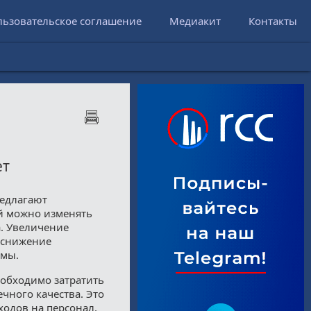
льзовательское соглашение
Медиакит
Контакты
ет
предлагают
ой можно изменять
а. Увеличение
 снижение
емы.
еобходимо затратить
чного качества. Это
ходов на персонал,