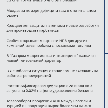
LG Chem отчиталась о чистой прибыли
Молдавия не ждет дефицита газа в отопительном
сезоне
Красцветмет защитил патентами новые разработки
для производства карбамида
Сербия открывает мощности НПЗ для других
компаний из‑за проблем с поставками топлива
В "Газпром межрегионгаз инжиниринг" назначен
новый генеральный директор
В Ленобласти ситуация с топливом не сказалась на
работе агропредприятий
Росстат зафиксировал дефляцию с 28 июля по 3
августа на 0,02% на фоне удешевления бензина
Товарооборот продукции АПК между Россией и
Турцией в I полугодии вырос более чем на 30%