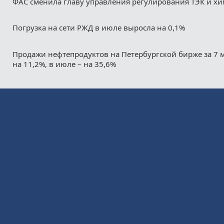
ФАС сменила главу управления регулирования ТЭК и х
Погрузка на сети РЖД в июле выросла на 0,1%
Продажи нефтепродуктов на Петербургской бирже за 7 
на 11,2%, в июле – на 35,6%