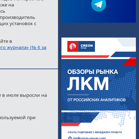
кже на
ась
 производитель
щих установок с
йте в
го журнала» (№ 6 за
е в июле выросли на
пользуемой при