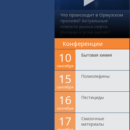
Что происходит в Ормузском
проливе? Актуальные
новости рынка нефти.
Интерес к углю растёт?
Конференции
10
Бытовая химия
сентября
15
Полиолефины
сентября
16
Пестициды
сентября
17
Смазочные
материалы
сентября