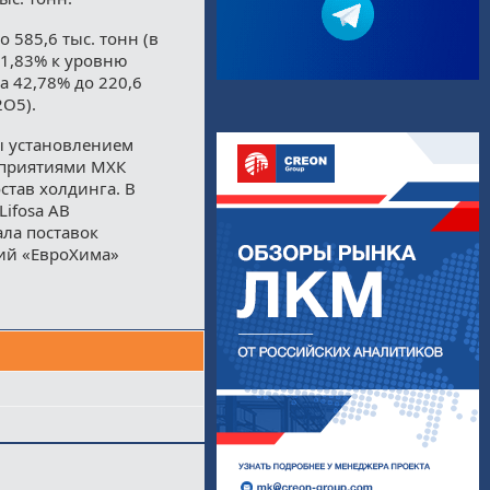
 585,6 тыс. тонн (в
41,83% к уровню
 42,78% до 220,6
2О5).
ы установлением
дприятиями МХК
став холдинга. В
ifosa AB
ала поставок
тий «ЕвроХима»