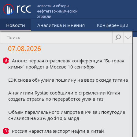
новости и обзоры
нефтегазохимической
отрасли
Новости
Аналитика и мнения
Конференции
07.08.2026
Анонс: первая отраслевая конференция "Бытовая
Эксклюзив
химия" пройдет в Москве 10 сентября
ЕЭК снова обнулила пошлину на ввоз оксида титана
Аналитики Rystad сообщили о стремлении Китая
создать отрасль по переработке угля в газ
Объем параллельного импорта в РФ за I полугодие
снизился на 23% до $10,6 млрд
Россия нарастила экспорт нефти в Китай
Эксклюзив