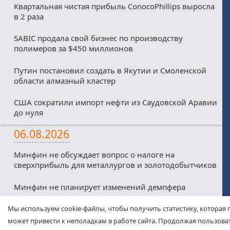
Квартальная чистая прибыль ConocoPhillips выросла
в 2 раза
SABIC продала свой бизнес по производству
полимеров за $450 миллионов
Путин постановил создать в Якутии и Смоленской
области алмазный кластер
США сократили импорт нефти из Саудовской Аравии
до нуля
06.08.2026
Минфин не обсуждает вопрос о налоге на
сверхприбыль для металлургов и золотодобытчиков
Минфин не планирует изменений демпфера
Минфин против любых налоговых льгот для малых
Мы используем cookie-файлы, чтобы получить статистику, которая 
нефтекомпаний из-за дефицитного бюджета
может привести к неполадкам в работе сайта. Продолжая пользоват