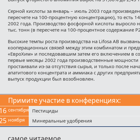
Серной кислоты за январь – июль 2003 года произведено
пересчете на 100-процентную концентрацию), то есть 1
2002 года. Производство фосфорной кислоты выросло на
тыс. тонн (в пересчете на 100-процентное содержание Р
Высокие темпы роста производства на Lifosa AB вызван
кооперационных связей между этим комбинатом и пре
«ЕвроХим» и последовавшим затем его включением в со
первые месяцы 2002 года производственные мощности L
простаивали из-за отсутствия сырья, и только после нач
апатитового концентрата и аммиака с других предприя
выпуск продукции был возобновлен.
Примите участие в конференциях:
16
сентября
Пестициды
25
ноября
Минеральные удобрения
самое читаемое