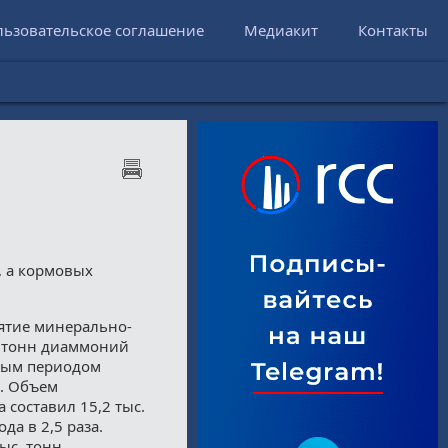
льзовательское соглашение
Медиакит
Контакты
, а кормовых
иятие минерально-
. тонн диаммоний
чным периодом
%. Объем
 составил 15,2 тыс.
да в 2,5 раза.
ыс. тонн.