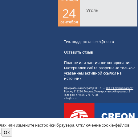
24
Уголь
сентября
Тех. поддержка: tech@rcc.ru
Оставить отзыв
Полное или частичное копирование
материалов сайта разрешено только с
указанием активной ссылки на
источник
Официальный оператор RCC.ru —
ООО "Communicationz"
Россия, 119296, Москва, Университетский проспект, 9
Телефон: +7 (495) 276-77-88
info@rcc.ru
йлах или измените настройки браузера. Отключение cookie-файлов
.