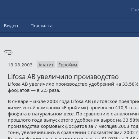
По
Видео
Подписка
13.08.2003
Апатит
ЕвроХим
Lifosa AB увеличило производство
Lifosa AB увеличило производство удобрений на 33,58%
фосфатов — в 2,5 раза.
В январе – июле 2003 года Lifosa AB (литовское предпр
химической компании «ЕвроХим») произвело 410,9 тыс
фосфата в натуральном весе. По сравнению с аналоги
прошлого года выпуск этого удобрения вырос на 33,58
производства кормовых фосфатов за 7 месяцев 2003 года
тонн, увеличившись в сравнении с показателями 2002 го
Выпуск фтористого алюминия вырос на 31,08% до 2,43 т