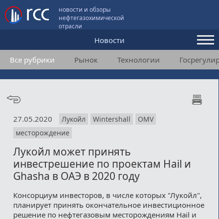
новости и обзоры
нефтегазохимической
отрасли
Новости
Все рубрики
Рынок
Технологии
Госрегули
Аналитика и мнения
Конференции
Видео
27.05.2020
Лукойл
Wintershall
OMV
Подписка
месторождение
Лукойл может принять
Пользовательское соглашение
инвестрешение по проектам Hail и
Ghasha в ОАЭ в 2020 году
Медиакит
Консорциум инвесторов, в числе которых "Лукойл",
Контакты
планирует принять окончательное инвестиционное
решение по нефтегазовым месторождениям Hail и