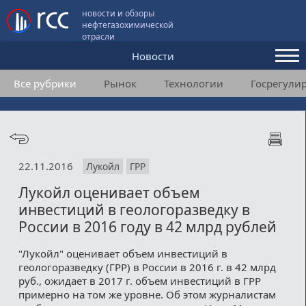
новости и обзоры
нефтегазохимической
отрасли
Новости
Все рубрики
Рынок
Технологии
Госрегули
Аналитика и мнения
Конференции
Видео
22.11.2016
Лукойл
ГРР
Подписка
Лукойл оценивает объем
инвестиций в геологоразведку в
Пользовательское соглашение
России в 2016 году в 42 млрд рублей
Медиакит
"Лукойл" оценивает объем инвестиций в
геологоразведку (ГРР) в России в 2016 г. в 42 млрд
Контакты
руб., ожидает в 2017 г. объем инвестиций в ГРР
примерно на том же уровне. Об этом журналистам