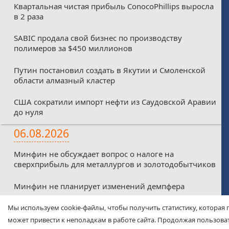
Квартальная чистая прибыль ConocoPhillips выросла
в 2 раза
SABIC продала свой бизнес по производству
полимеров за $450 миллионов
Путин постановил создать в Якутии и Смоленской
области алмазный кластер
США сократили импорт нефти из Саудовской Аравии
до нуля
06.08.2026
Минфин не обсуждает вопрос о налоге на
сверхприбыль для металлургов и золотодобытчиков
Минфин не планирует изменений демпфера
Минфин против любых налоговых льгот для малых
Мы используем cookie-файлы, чтобы получить статистику, которая 
нефтекомпаний из-за дефицитного бюджета
может привести к неполадкам в работе сайта. Продолжая пользоват