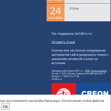
24
Уголь
сентября
Тех. поддержка: tech@rcc.ru
Оставить отзыв
Полное или частичное копирование
материалов сайта разрешено только с
указанием активной ссылки на
источник
Официальный оператор RCC.ru —
ООО "Communicationz"
Россия, 119296, Москва, Университетский проспект, 9
Телефон: +7 (495) 276-77-88
info@rcc.ru
йлах или измените настройки браузера. Отключение cookie-файлов
.