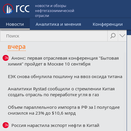
новости и обзоры
нефтегазохимической
отрасли
Новости
Аналитика и мнения
Конференции
вчера
Анонс: первая отраслевая конференция "Бытовая
Эксклюзив
химия" пройдет в Москве 10 сентября
ЕЭК снова обнулила пошлину на ввоз оксида титана
Аналитики Rystad сообщили о стремлении Китая
создать отрасль по переработке угля в газ
Объем параллельного импорта в РФ за I полугодие
снизился на 23% до $10,6 млрд
Россия нарастила экспорт нефти в Китай
Эксклюзив