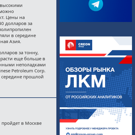
с высокими
зможно
т. Цены на
40 долларов за
а полипропилен
ляли в середине
ная Азия.
олларов за тонну,
ырасти еще больше в
анными неполадками
ese Petroleum Corp.
в середине прошлой
 пройдет в Москве