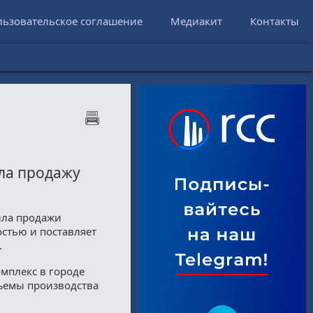
льзовательское соглашение
Медиакит
Контакты
ла продажу
ила продажи
стью и поставляет
.
мплекс в городе
бъемы производства