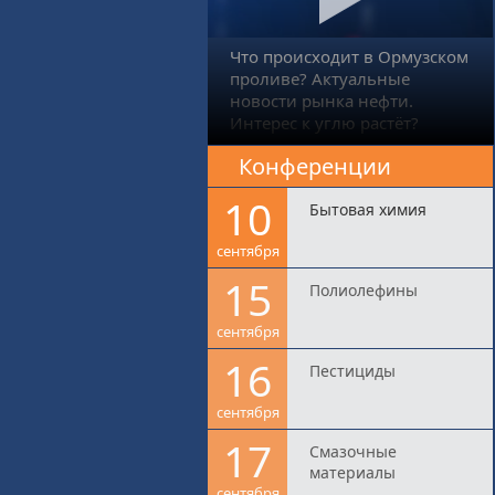
Что происходит в Ормузском
проливе? Актуальные
новости рынка нефти.
Интерес к углю растёт?
Конференции
10
Бытовая химия
сентября
15
Полиолефины
сентября
16
Пестициды
сентября
17
Смазочные
материалы
сентября