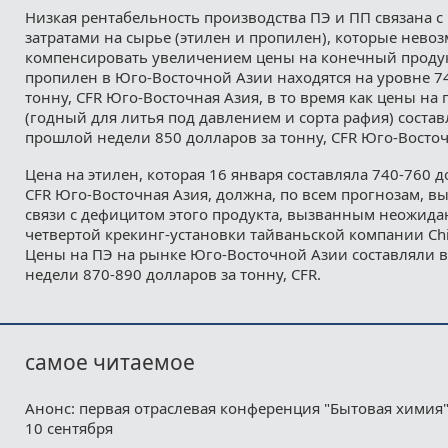
Низкая рентабельность производства ПЭ и ПП связана 
затратами на сырье (этилен и пропилен), которые нево
компенсировать увеличением цены на конечный продук
пропилен в Юго-Восточной Азии находятся на уровне 7
тонну, CFR Юго-Восточная Азия, в то время как цены н
(годный для литья под давлением и сорта рафия) состав
прошлой недели 850 долларов за тонну, CFR Юго-Восточ
Цена на этилен, которая 16 января составляла 740-760 д
CFR Юго-Восточная Азия, должна, по всем прогнозам, в
связи с дефицитом этого продукта, вызванным неожид
четвертой крекинг-установки тайваньской компании Chin
Цены на ПЭ на рынке Юго-Восточной Азии составляли 
недели 870-890 долларов за тонну, CFR.
самое читаемое
Анонс: первая отраслевая конференция "Бытовая химия"
10 сентября