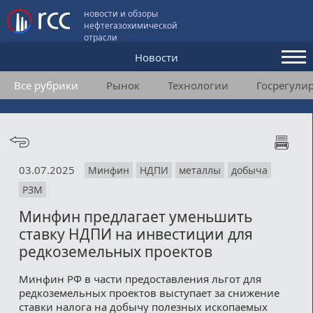
новости и обзоры
нефтегазохимической
отрасли
Новости
Все рубрики
Рынок
Технологии
Госрегули
Аналитика и мнения
Конференции
Видео
03.07.2025
Минфин
НДПИ
металлы
добыча
Подписка
РЗМ
Минфин предлагает уменьшить
Пользовательское соглашение
ставку НДПИ на инвестиции для
редкоземельных проектов
Медиакит
Минфин РФ в части предоставления льгот для
Контакты
редкоземельных проектов выступает за снижение
ставки налога на добычу полезных ископаемых