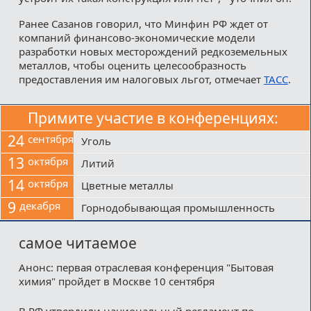
Ранее Сазанов говорил, что Минфин РФ ждет от
компаний финансово-экономические модели
разработки новых месторождений редкоземельных
металлов, чтобы оценить целесообразность
предоставления им налоговых льгот, отмечает
ТАСС
.
Примите участие в конференциях:
24
сентября
Уголь
13
октября
Литий
14
октября
Цветные металлы
9
декабря
Горнодобывающая промышленность
самое читаемое
Анонс: первая отраслевая конференция "Бытовая
химия" пройдет в Москве 10 сентября
В РФ утвердили национальный регламент по