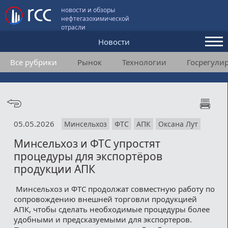
новости и обзоры
нефтегазохимической
отрасли
Новости
Все рубрики
Рынок
Технологии
Госрегули
Аналитика и мнения
Конференции
Видео
05.05.2026
Минсельхоз
ФТС
АПК
Оксана Лут
Подписка
Минсельхоз и ФТС упростят
процедуры для экспортёров
Пользовательское соглашение
продукции АПК
Медиакит
Минсельхоз и ФТС продолжат совместную работу по
сопровождению внешней торговли продукцией
Контакты
АПК, чтобы сделать необходимые процедуры более
удобными и предсказуемыми для экспортеров.