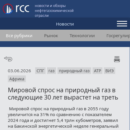
новости и обзоры
нефтегазохимической
отрасли
Новости
Все рубрики
Рынок
Технологии
Госрегули
Аналитика и мнения
Конференции
Видео
03.06.2026
СПГ
газ
природный газ
АТР
ВИЭ
Подписка
Африка
Мировой спрос на природный газ в
Пользовательское соглашение
следующие 30 лет вырастет на треть
Медиакит
Мировой спрос на природный газ в 2055 году
увеличится на 31% по сравнению с показателем
Контакты
2024 года и достигнет 5,4 трлн кубометров, заявил
на Бакинской энергетической неделе генеральный