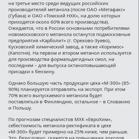
на третье место среди ведущих российских
производителей метанола (после ОАО «Метафакс»
(Губаха) и ОАО «Томский НХК», на долю которых
приходятся около 60% всего производства).
Ожидается, что в России основными потребителями
новомосковского метанола останутся подмосковные
предприятия «Карболит» (г. Орехово-Зуево),
Кусковский химический завод, а также «Коримос»
(Капотня). На первом и втором метанол используется
для производства формальдегидных смол, на
последнем – для выпуска октаноповышающей
присадки к бензину.
Однако большую часть продукции цеха «М-300» (85-
90%) планируется отправлять на экспорт. При этом
70% всего выпускаемого метанола будет
поставляться в Финляндию, остальное – в Словакию
и Польшу.
По прогнозам специалистов МХК «ЕвроХим»,
себестоимость метанола-ректификата в цехе
«М-300» будет примерно на 25% ниже, чем раньше.
Это, безусловно, скажется на повышении доходов