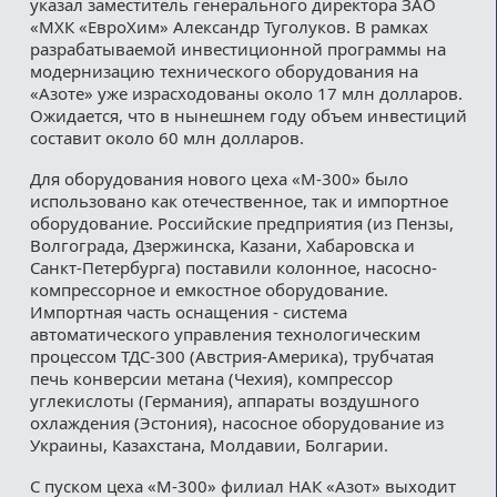
указал заместитель генерального директора ЗАО
«МХК «ЕвроХим» Александр Туголуков. В рамках
разрабатываемой инвестиционной программы на
модернизацию технического оборудования на
«Азоте» уже израсходованы около 17 млн долларов.
Ожидается, что в нынешнем году объем инвестиций
составит около 60 млн долларов.
Для оборудования нового цеха «М-300» было
использовано как отечественное, так и импортное
оборудование. Российские предприятия (из Пензы,
Волгограда, Дзержинска, Казани, Хабаровска и
Санкт-Петербурга) поставили колонное, насосно-
компрессорное и емкостное оборудование.
Импортная часть оснащения - система
автоматического управления технологическим
процессом ТДС-300 (Австрия-Америка), трубчатая
печь конверсии метана (Чехия), компрессор
углекислоты (Германия), аппараты воздушного
охлаждения (Эстония), насосное оборудование из
Украины, Казахстана, Молдавии, Болгарии.
С пуском цеха «М-300» филиал НАК «Азот» выходит