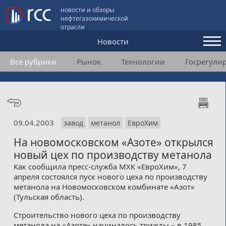
новости и обзоры
нефтегазохимической
отрасли
Новости
Все рубрики
Рынок
Технологии
Госрегули
Аналитика и мнения
Конференции
Видео
09.04.2003
завод
метанол
ЕвроХим
Подписка
На новомосковском «Азоте» открылся
новый цех по производству метанола
Пользовательское соглашение
Как сообщила пресс-служба МХК «ЕвроХим», 7
апреля состоялся пуск нового цеха по производству
Медиакит
метанола на Новомосковском комбинате «Азот»
(Тульская область).
Контакты
Строительство нового цеха по производству
метанола на «Азоте» начиналось трижды – в 1985,