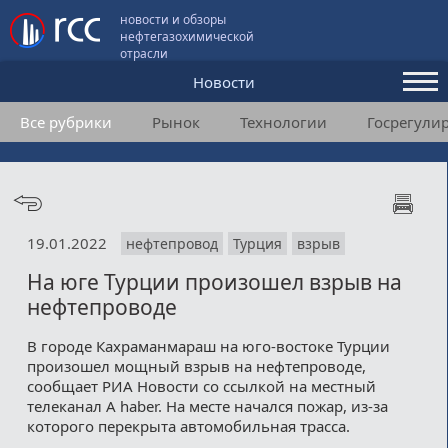
новости и обзоры
нефтегазохимической
отрасли
Новости
Все рубрики
Рынок
Технологии
Госрегули
Аналитика и мнения
Конференции
Видео
19.01.2022
нефтепровод
Турция
взрыв
Подписка
На юге Турции произошел взрыв на
нефтепроводе
Пользовательское соглашение
В городе Кахраманмараш на юго-востоке Турции
произошел мощный взрыв на нефтепроводе,
Медиакит
сообщает РИА Новости со ссылкой на местный
телеканал A haber. На месте начался пожар, из-за
Контакты
которого перекрыта автомобильная трасса.