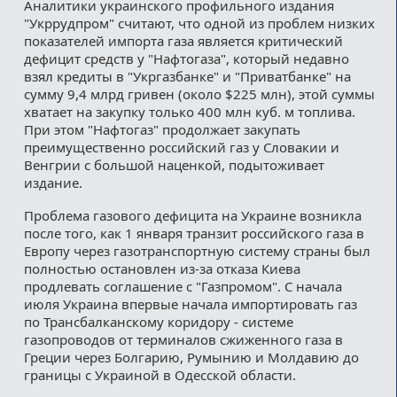
Аналитики украинского профильного издания
"Укррудпром" считают, что одной из проблем низких
показателей импорта газа является критический
дефицит средств у "Нафтогаза", который недавно
взял кредиты в "Укргазбанке" и "Приватбанке" на
сумму 9,4 млрд гривен (около $225 млн), этой суммы
хватает на закупку только 400 млн куб. м топлива.
При этом "Нафтогаз" продолжает закупать
преимущественно российский газ у Словакии и
Венгрии с большой наценкой, подытоживает
издание.
Проблема газового дефицита на Украине возникла
после того, как 1 января транзит российского газа в
Европу через газотранспортную систему страны был
полностью остановлен из-за отказа Киева
продлевать соглашение с "Газпромом". С начала
июля Украина впервые начала импортировать газ
по Трансбалканскому коридору - системе
газопроводов от терминалов сжиженного газа в
Греции через Болгарию, Румынию и Молдавию до
границы с Украиной в Одесской области.