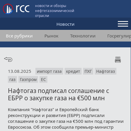
новости и обзоры
нефтегазохимической
отрасли
Новости
Все рубрики
Рынок
Технологии
Госрегули
Аналитика и мнения
Конференции
Видео
13.08.2025
импорт газа
кредит
ПХГ
Нафтогаз
Подписка
газ
Газпром
ЕС
Нафтогаз подписал соглашение с
Пользовательское соглашение
ЕБРР о закупке газа на €500 млн
Медиакит
Компания "Нафтогаз" и Европейский банк
реконструкции и развития (ЕБРР) подписали
Контакты
соглашение о закупке газа на €500 млн под гарантии
Евросоюза. Об этом сообщила премьер-министр