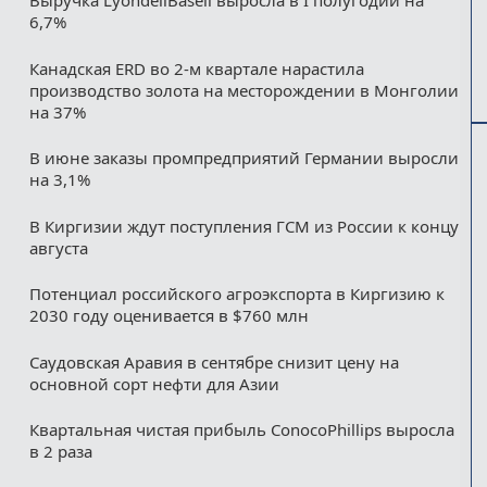
Выручка LyondellBasell выросла в I полугодии на
6,7%
Канадская ERD во 2-м квартале нарастила
производство золота на месторождении в Монголии
на 37%
В июне заказы промпредприятий Германии выросли
на 3,1%
В Киргизии ждут поступления ГСМ из России к концу
августа
Потенциал российского агроэкспорта в Киргизию к
2030 году оценивается в $760 млн
Саудовская Аравия в сентябре снизит цену на
основной сорт нефти для Азии
Квартальная чистая прибыль ConocoPhillips выросла
в 2 раза