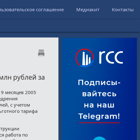
льзовательское соглашение
Медиакит
Контакты
млн рублей за
 9 месяцев 2005
едрения
ей, с учетом
ьготного тарифа
струкции
я работа по