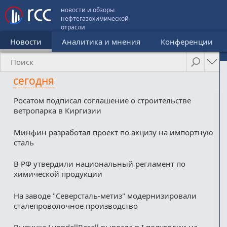
новости и обзоры
нефтегазохимической
отрасли
Новости
Аналитика и мнения
Конференции
сегодня
Росатом подписал соглашение о строительстве
ветропарка в Киргизии
Минфин разработал проект по акцизу на импортную
сталь
В РФ утвердили национальный регламент по
химической продукции
На заводе "Северсталь-метиз" модернизировали
сталепроволочное производство