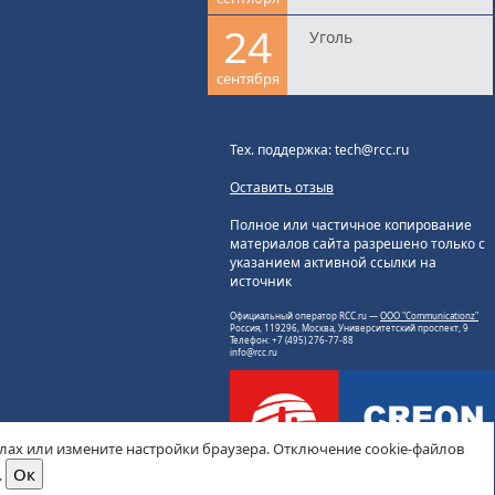
24
Уголь
сентября
Тех. поддержка: tech@rcc.ru
Оставить отзыв
Полное или частичное копирование
материалов сайта разрешено только с
указанием активной ссылки на
источник
Официальный оператор RCC.ru —
ООО "Communicationz"
Россия, 119296, Москва, Университетский проспект, 9
Телефон: +7 (495) 276-77-88
info@rcc.ru
йлах или измените настройки браузера. Отключение cookie-файлов
.