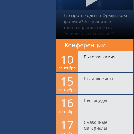
Что происходит в Ормузском
проливе? Актуальные
новости рынка нефти.
Интерес к углю растёт?
Конференции
10
Бытовая химия
сентября
15
Полиолефины
сентября
16
Пестициды
сентября
17
Смазочные
материалы
сентября