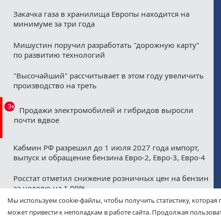
Закачка газа в хранилища Европы находится на
минимуме за три года
Мишустин поручил разработать "дорожную карту"
по развитию технологий
"Высочайший" рассчитывает в этом году увеличить
производство на треть
Эксклюзив
Продажи электромобилей и гибридов выросли
почти вдвое
Кабмин РФ разрешил до 1 июля 2027 года импорт,
выпуск и обращение бензина Евро-2, Евро-3, Евро-4
Росстат отметил снижение розничных цен на бензин
за неделю на 1,09%
Мы используем cookie-файлы, чтобы получить статистику, которая 
Минфин назвал ожидаемые нефтегазовые
может привести к неполадкам в работе сайта. Продолжая пользоват
допдоходы бюджета в августе