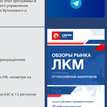
ии этой программы в
ого управления.
х бутилового и
 прекращением
з РФ, несмотря на
а АЗС в 13 регионах