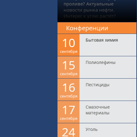
проливе? Актуальные
новости рынка нефти.
Интерес к углю растёт?
Конференции
10
Бытовая химия
сентября
15
Полиолефины
сентября
16
Пестициды
сентября
17
Смазочные
материалы
сентября
24
Уголь