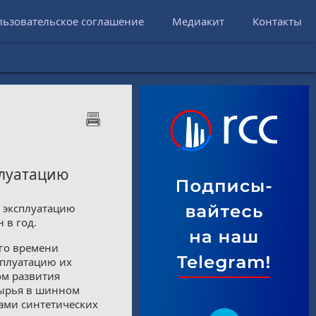
льзовательское соглашение
Медиакит
Контакты
плуатацию
 эксплуатацию
 в год.
его времени
сплуатацию их
ом развития
сырья в шинном
ами синтетических