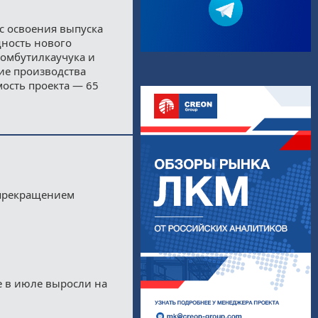
с освоения выпуска
щность нового
бромбутилкаучука и
ние производства
мость проекта — 65
 прекращением
е в июле выросли на