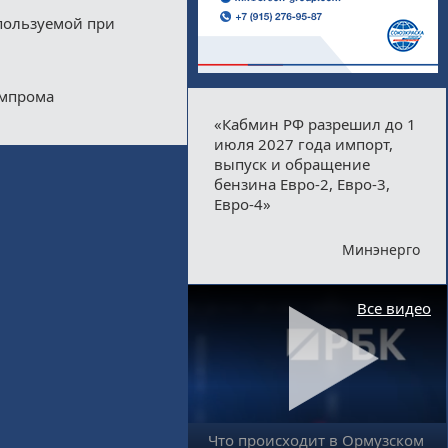
пользуемой при
импрома
«Кабмин РФ разрешил до 1
июля 2027 года импорт,
выпуск и обращение
бензина Евро-2, Евро-3,
Евро-4»
Минэнерго
Все видео
Что происходит в Ормузском