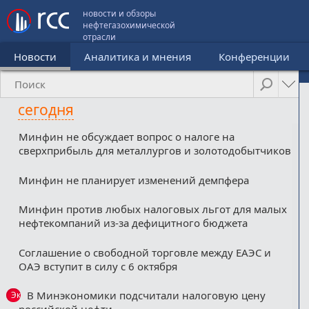
новости и обзоры
нефтегазохимической
отрасли
Новости
Аналитика и мнения
Конференции
сегодня
Минфин не обсуждает вопрос о налоге на
сверхприбыль для металлургов и золотодобытчиков
Минфин не планирует изменений демпфера
Минфин против любых налоговых льгот для малых
нефтекомпаний из-за дефицитного бюджета
Соглашение о свободной торговле между ЕАЭС и
ОАЭ вступит в силу с 6 октября
В Минэкономики подсчитали налоговую цену
Эксклюзив