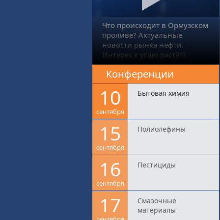
Что происходит в Ормузском
проливе? Актуальные
новости рынка нефти.
Интерес к углю растёт?
Конференции
10
Бытовая химия
сентября
15
Полиолефины
сентября
16
Пестициды
сентября
17
Смазочные
материалы
сентября