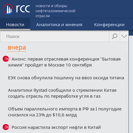
новости и обзоры
нефтегазохимической
отрасли
Новости
Аналитика и мнения
Конференции
вчера
Анонс: первая отраслевая конференция "Бытовая
Эксклюзив
химия" пройдет в Москве 10 сентября
ЕЭК снова обнулила пошлину на ввоз оксида титана
Аналитики Rystad сообщили о стремлении Китая
создать отрасль по переработке угля в газ
Объем параллельного импорта в РФ за I полугодие
снизился на 23% до $10,6 млрд
Россия нарастила экспорт нефти в Китай
Эксклюзив