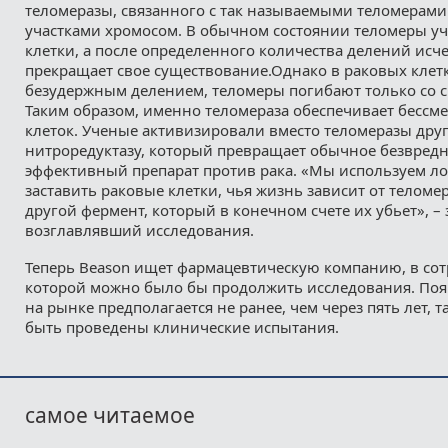
теломеразы, связанного с так называемыми теломерами
участками хромосом. В обычном состоянии теломеры уч
клетки, а после определенного количества делений исче
прекращает свое существование.Однако в раковых клет
безудержным делением, теломеры погибают только со с
Таким образом, именно теломераза обеспечивает бессм
клеток. Ученые активизировали вместо теломеразы дру
нитроредуктазу, который превращает обычное безвредн
эффективный препарат против рака. «Мы используем ло
заставить раковые клетки, чья жизнь зависит от теломе
другой фермент, который в конечном счете их убьет», – 
возглавлявший исследования.
Теперь Beason ищет фармацевтическую компанию, в сот
которой можно было бы продолжить исследования. Поя
на рынке предполагается не ранее, чем через пять лет, 
быть проведены клинические испытания.
самое читаемое