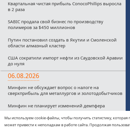
Квартальная чистая прибыль ConocoPhillips выросла
в 2 раза
SABIC продала свой бизнес по производству
полимеров за $450 миллионов
Путин постановил создать в Якутии и Смоленской
области алмазный кластер
США сократили импорт нефти из Саудовской Аравии
до нуля
06.08.2026
Минфин не обсуждает вопрос о налоге на
сверхприбыль для металлургов и золотодобытчиков
Минфин не планирует изменений демпфера
Минфин против любых налоговых льгот для малых
Мы используем cookie-файлы, чтобы получить статистику, которая 
нефтекомпаний из-за дефицитного бюджета
может привести к неполадкам в работе сайта. Продолжая пользоват