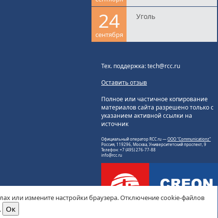
24
Уголь
сентября
Тех. поддержка: tech@rcc.ru
Оставить отзыв
Полное или частичное копирование
материалов сайта разрешено только с
указанием активной ссылки на
источник
Официальный оператор RCC.ru —
ООО "Communicationz"
Россия, 119296, Москва, Университетский проспект, 9
Телефон: +7 (495) 276-77-88
info@rcc.ru
йлах или измените настройки браузера. Отключение cookie-файлов
.