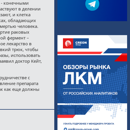
 - конечными
аствуют в делении
зают, и клетка
ках, обладающих
мертью человека.
ертие раковых
гой фермент –
ое лекарство в
вкий трюк, чтобы
разы, использовать
заявил доктор Кейт,
рудничестве с
вление препарата
так как еще должны