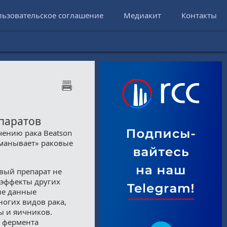
льзовательское соглашение
Медиакит
Контакты
паратов
чению рака Beatson
бманывает» раковые
вый препарат не
 эффекты других
ые данные
огих видов рака,
ы и яичников.
т фермента