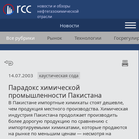
новости и обзоры
нефтегазохимической
отрасли
Новости
Все рубрики
Рынок
Технологии
Госрегули
Аналитика и мнения
Конференции
Видео
14.07.2003
каустическая сода
Подписка
Парадокс химической
промышленности Пакистана
Пользовательское соглашение
В Пакистане импортные химикаты стоят дешевле,
чем продукция местного производства. Химическая
Медиакит
индустрия Пакистана продолжает производить
более дорогую продукцию по сравнению с
Контакты
импортируемыми химикатами, которые продаются
на рынке по меньшим ценам — несмотря на