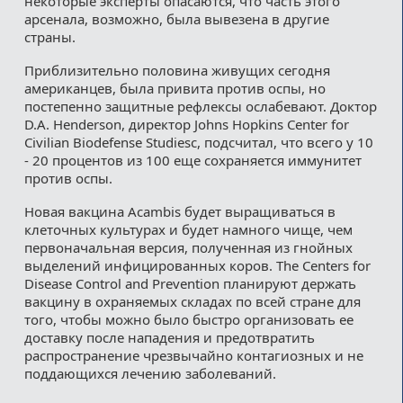
некоторые эксперты опасаются, что часть этого
арсенала, возможно, была вывезена в другие
страны.
Приблизительно половина живущих сегодня
американцев, была привита против оспы, но
постепенно защитные рефлексы ослабевают. Доктор
D.A. Henderson, директор Johns Hopkins Center for
Civilian Biodefense Studiesс, подсчитал, что всего у 10
- 20 процентов из 100 еще сохраняется иммунитет
против оспы.
Новая вакцина Acambis будет выращиваться в
клеточных культурах и будет намного чище, чем
первоначальная версия, полученная из гнойных
выделений инфицированных коров. The Centers for
Disease Control and Prevention планируют держать
вакцину в охраняемых складах по всей стране для
того, чтобы можно было быстро организовать ее
доставку после нападения и предотвратить
распространение чрезвычайно контагиозных и не
поддающихся лечению заболеваний.