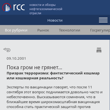
новости и обзоры
нефтегазохимической
отрасли
Новости
Все рубрики
Рынок
Технологии
Госрегули
Аналитика и мнения
Конференции
Видео
09.10.2001
Подписка
Пока гром не грянет…
Призрак терроризма: фантастический кошмар
или кошмарная реальность?
Пользовательское соглашение
Эксперты по вакцинации говорят, что после 11
Медиакит
сентября этот вопрос поднимается довольно часто и
небеспочвенно. Высказываются сомнения, что в
Контакты
ближайшее время широкомасштабная вакцинация
способна стать практической защитой против