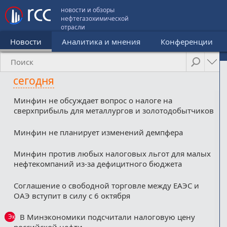
новости и обзоры
нефтегазохимической
отрасли
Новости
Аналитика и мнения
Конференции
сегодня
Минфин не обсуждает вопрос о налоге на
сверхприбыль для металлургов и золотодобытчиков
Минфин не планирует изменений демпфера
Минфин против любых налоговых льгот для малых
нефтекомпаний из-за дефицитного бюджета
Соглашение о свободной торговле между ЕАЭС и
ОАЭ вступит в силу с 6 октября
В Минэкономики подсчитали налоговую цену
Эксклюзив