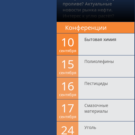
проливе? Актуальные
новости рынка нефти.
Интерес к углю растёт?
Конференции
10
Бытовая химия
сентября
15
Полиолефины
сентября
16
Пестициды
сентября
17
Смазочные
материалы
сентября
24
Уголь