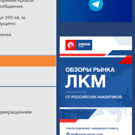
сообщении.
 200 кв. м,
пущено.
рение
 прекращением