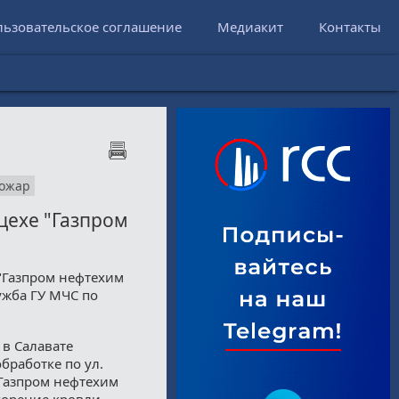
льзовательское соглашение
Медиакит
Контакты
ожар
цехе "Газпром
"Газпром нефтехим
ужба ГУ МЧС по
) в Салавате
бработке по ул.
Газпром нефтехим
горение кровли