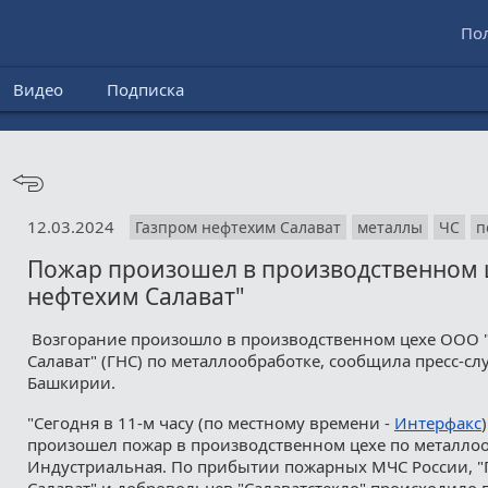
По
Видео
Подписка
12.03.2024
Газпром нефтехим Салават
металлы
ЧС
п
Пожар произошел в производственном 
нефтехим Салават"
Возгорание произошло в производственном цехе ООО 
Салават" (ГНС) по металлообработке, сообщила пресс-сл
Башкирии.
"Сегодня в 11-м часу (по местному времени -
Интерфакс
произошел пожар в производственном цехе по металлоо
Индустриальная. По прибытии пожарных МЧС России, "
Салават" и добровольцев "Салаватстекло" происходило 