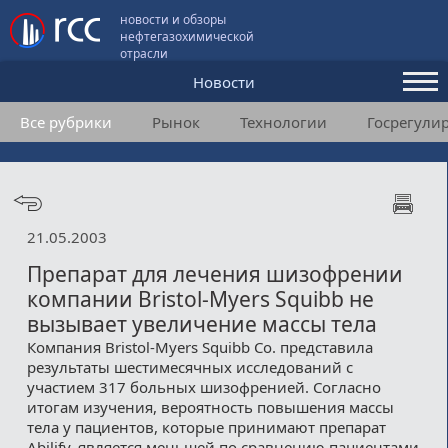
новости и обзоры
нефтегазохимической
отрасли
Новости
Все рубрики
Рынок
Технологии
Госрегули
Аналитика и мнения
Конференции
Видео
21.05.2003
Подписка
Препарат для лечения шизофрении
компании Bristol-Myers Squibb не
вызывает увеличение массы тела
Пользовательское соглашение
Компания Bristol-Myers Squibb Co. представила
результаты шестимесячных исследований с
Медиакит
участием 317 больных шизофренией. Согласно
итогам изучения, вероятность повышения массы
Контакты
тела у пациентов, которые принимают препарат
Abilify, является меньшей по сравнению пациентами,