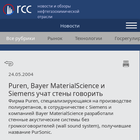
новости и обзоры
нефтегазохимической
отрасли
Новости
Все рубрики
Рынок
Технологии
Госрегули
Аналитика и мнения
Конференции
Видео
24.05.2004
Подписка
Puren, Bayer MaterialScience и
Siemens учат стены говорить
Фирма Puren, специализирующаяся на производстве
Пользовательское соглашение
полиуретанов, в сотрудничестве с Siemens и
компанией Bayer MaterialScience разработали
Медиакит
стенные акустические системы без
громкоговорителей (wall sound system), получившие
Контакты
название PurSonic.