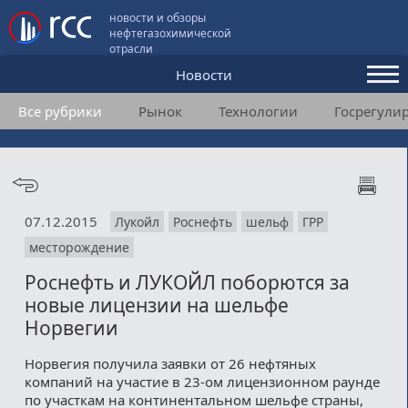
новости и обзоры
нефтегазохимической
отрасли
Новости
Все рубрики
Рынок
Технологии
Госрегули
Аналитика и мнения
Конференции
Видео
07.12.2015
Лукойл
Роснефть
шельф
ГРР
Подписка
месторождение
Роснефть и ЛУКОЙЛ поборются за
Пользовательское соглашение
новые лицензии на шельфе
Норвегии
Медиакит
Норвегия получила заявки от 26 нефтяных
Контакты
компаний на участие в 23-ом лицензионном раунде
по участкам на континентальном шельфе страны,