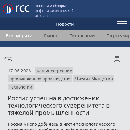
новости и обзоры
нефтегазохимической
отрасли
Новости
Все рубрики
Рынок
Технологии
Госрегули
Аналитика и мнения
Конференции
Видео
17.06.2026
машиностроение
Подписка
промышленное производство
Михаил Мишустин
технологии
Пользовательское соглашение
Россия успешна в достижении
технологического суверенитета в
Медиакит
тяжелой промышленности
Контакты
Россия много добилась в части технологического
суверенитета, особенно в цифровизации тяжпрома,