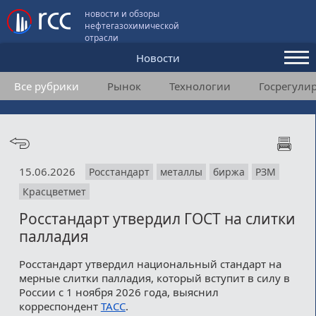
новости и обзоры
нефтегазохимической
отрасли
Новости
Все рубрики
Рынок
Технологии
Госрегули
Аналитика и мнения
Конференции
Видео
15.06.2026
Росстандарт
металлы
биржа
РЗМ
Подписка
Красцветмет
Росстандарт утвердил ГОСТ на слитки
Пользовательское соглашение
палладия
Медиакит
Росстандарт утвердил национальный стандарт на
мерные слитки палладия, который вступит в силу в
Контакты
России с 1 ноября 2026 года, выяснил
корреспондент
ТАСС
.