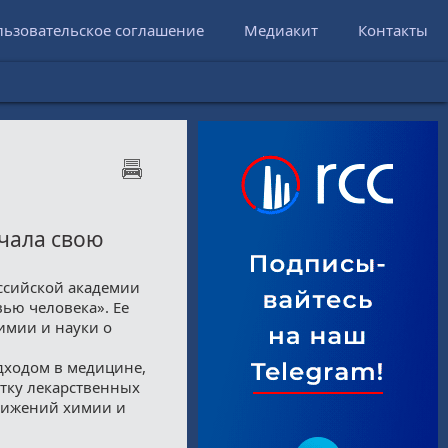
льзовательское соглашение
Медиакит
Контакты
чала свою
оссийской академии
ью человека». Ее
имии и науки о
дходом в медицине,
тку лекарственных
стижений химии и