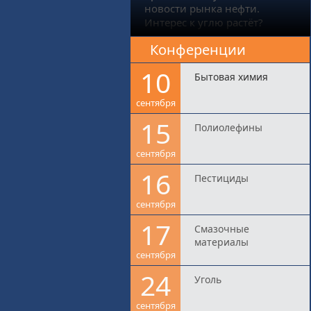
новости рынка нефти.
Интерес к углю растёт?
Конференции
10
Бытовая химия
сентября
15
Полиолефины
сентября
16
Пестициды
сентября
17
Смазочные
материалы
сентября
24
Уголь
сентября