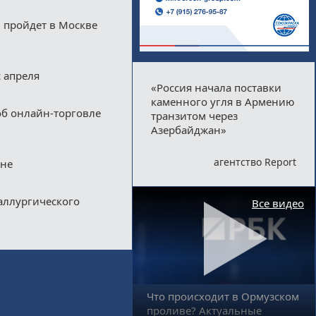
 пройдет в Москве
 апреля
«Россия начала поставки
каменного угля в Армению
об онлайн-торговле
транзитом через
Азербайджан»
агентство Report
вне
аллургического
Все видео
Что происходит в Ормузском
проливе? Актуальные