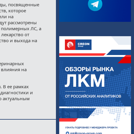
ады, посвященные
тв, которое
или на
дут рассмотрены
 полимерных ЛС, а
 лекарство от
тво и выхода на
теринарных
 влияния на
. В ее рамках
 диагностики и
по актуальным