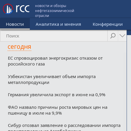
новости и обзоры
нефтегазохимической
отрасли
Новости
Аналитика и мнения
Конференции
сегодня
ЕС спровоцировал энергокризис отказом от
российского газа
Узбекистан увеличивает объем импорта
металлопродукции
Германия увеличила экспорт в июне на 0,9%
ФАО назвало причины роста мировых цен на
пшеницу в июле на 9,9%
Сибур отозвал заявление о расследовании импорта