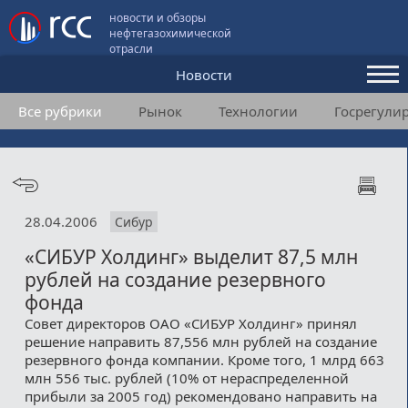
новости и обзоры
нефтегазохимической
отрасли
Новости
Все рубрики
Рынок
Технологии
Госрегули
Аналитика и мнения
Конференции
Видео
28.04.2006
Сибур
Подписка
«СИБУР Холдинг» выделит 87,5 млн
рублей на создание резервного
Пользовательское соглашение
фонда
Совет директоров ОАО «СИБУР Холдинг» принял
Медиакит
решение направить 87,556 млн рублей на создание
резервного фонда компании. Кроме того, 1 млрд 663
Контакты
млн 556 тыс. рублей (10% от нераспределенной
прибыли за 2005 год) рекомендовано направить на