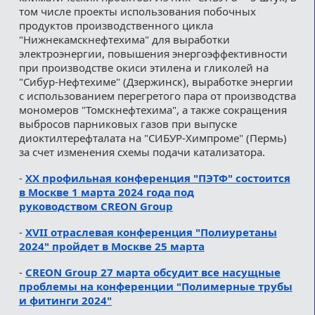
том числе проекты использования побочных
продуктов производственного цикла
"Нижнекамскнефтехима" для выработки
электроэнергии, повышения энергоэффективности
при производстве окиси этилена и гликолей на
"Сибур-Нефтехиме" (Дзержинск), выработке энергии
с использованием перегретого пара от производства
мономеров "Томскнефтехима", а также сокращения
выбросов парниковых газов при выпуске
диоктилтерефталата на "СИБУР-Химпроме" (Пермь)
за счет изменения схемы подачи катализатора.
-
ХХ профильная конференция "ПЭТФ" состоится
в Москве 1 марта 2024 года под
руководством CREON Group
-
XVII отраслевая конференция "Полиуретаны
2024" пройдет в Москве 25 марта
-
CREON Group 27 марта обсудит все насущные
проблемы на конференции "Полимерные трубы
и фитинги 2024"