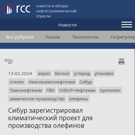
новости и обзоры
нефтегазохимической
отрасли
Новости
Все рубрики
Рынок
Технологии
Госрегули
Аналитика и мнения
Конференции
Видео
13.02.2024
акрил
бензол
углерод
упаковка
Подписка
этилен
Нижнекамскнефтехим
Сибур
Томскнефтехим
ПВХ
СИБУР-Нефтехим
пропилен
Пользовательское соглашение
химическое производство
олефины
Сибур зарегистрировал
Медиакит
климатический проект для
Контакты
производства олефинов