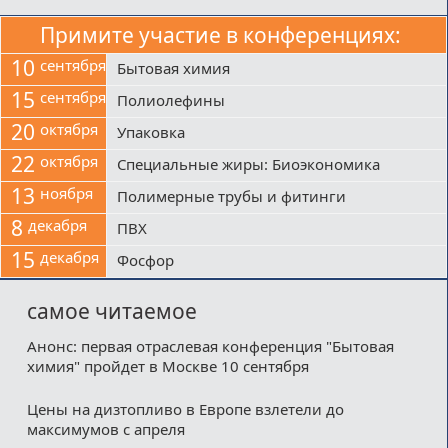
Примите участие в конференциях:
10
сентября
Бытовая химия
15
сентября
Полиолефины
20
октября
Упаковка
22
октября
Специальные жиры: Биоэкономика
13
ноября
Полимерные трубы и фитинги
8
декабря
ПВХ
15
декабря
Фосфор
самое читаемое
Анонс: первая отраслевая конференция "Бытовая
химия" пройдет в Москве 10 сентября
Цены на дизтопливо в Европе взлетели до
максимумов с апреля