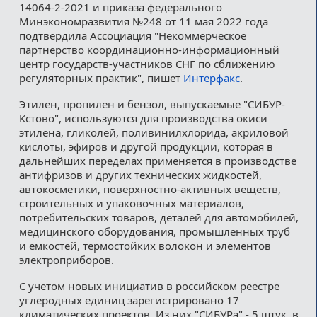
14064-2-2021 и приказа федерального
Минэкономразвития №248 от 11 мая 2022 года
подтвердила Ассоциация "Некоммерческое
партнерство координационно-информационный
центр государств-участников СНГ по сближению
регуляторных практик", пишет
Интерфакс
.
Этилен, пропилен и бензол, выпускаемые "СИБУР-
Кстово", используются для производства окиси
этилена, гликолей, поливинилхлорида, акриловой
кислоты, эфиров и другой продукции, которая в
дальнейших переделах применяется в производстве
антифризов и других технических жидкостей,
автокосметики, поверхностно-активных веществ,
строительных и упаковочных материалов,
потребительских товаров, деталей для автомобилей,
медицинского оборудования, промышленных труб
и емкостей, термостойких волокон и элементов
электроприборов.
С учетом новых инициатив в российском реестре
углеродных единиц зарегистрировано 17
климатических проектов. Из них "СИБУРа" - 5 штук, в