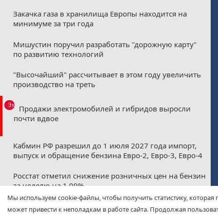
Закачка газа в хранилища Европы находится на
минимуме за три года
Мишустин поручил разработать "дорожную карту"
по развитию технологий
"Высочайший" рассчитывает в этом году увеличить
производство на треть
Эксклюзив
Продажи электромобилей и гибридов выросли
почти вдвое
Кабмин РФ разрешил до 1 июля 2027 года импорт,
выпуск и обращение бензина Евро-2, Евро-3, Евро-4
Росстат отметил снижение розничных цен на бензин
за неделю на 1,09%
Мы используем cookie-файлы, чтобы получить статистику, которая 
Минфин назвал ожидаемые нефтегазовые
может привести к неполадкам в работе сайта. Продолжая пользоват
допдоходы бюджета в августе