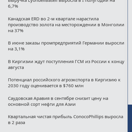
Выручка LyondellBasell выросла в I полугодии на
6,7%
Канадская ERD во 2-м квартале нарастила
производство золота на месторождении в Монголии
на 37%
В июне заказы промпредприятий Германии выросли
на 3,1%
В Киргизии ждут поступления ГСМ из России к концу
августа
Потенциал российского агроэкспорта в Киргизию к
2030 году оценивается в $760 млн
Саудовская Аравия в сентябре снизит цену на
основной сорт нефти для Азии
Квартальная чистая прибыль ConocoPhillips выросла
в 2 раза