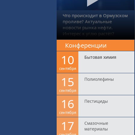
Что происходит в Ормузском
проливе? Актуальные
новости рынка нефти.
Интерес к углю растёт?
Конференции
10
Бытовая химия
сентября
15
Полиолефины
сентября
16
Пестициды
сентября
17
Смазочные
материалы
сентября