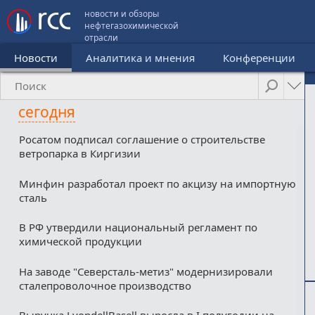
новости и обзоры
нефтегазохимической
отрасли
Новости
Аналитика и мнения
Конференции
сегодня
Росатом подписал соглашение о строительстве
ветропарка в Киргизии
Минфин разработал проект по акцизу на импортную
сталь
В РФ утвердили национальный регламент по
химической продукции
На заводе "Северсталь-метиз" модернизировали
сталепроволочное производство