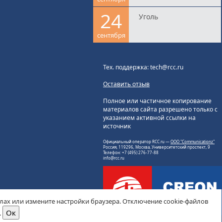
24
Уголь
сентября
Тех. поддержка: tech@rcc.ru
Оставить отзыв
Полное или частичное копирование
материалов сайта разрешено только с
указанием активной ссылки на
источник
Официальный оператор RCC.ru —
ООО "Communicationz"
Россия, 119296, Москва, Университетский проспект, 9
Телефон: +7 (495) 276-77-88
info@rcc.ru
йлах или измените настройки браузера. Отключение cookie-файлов
.