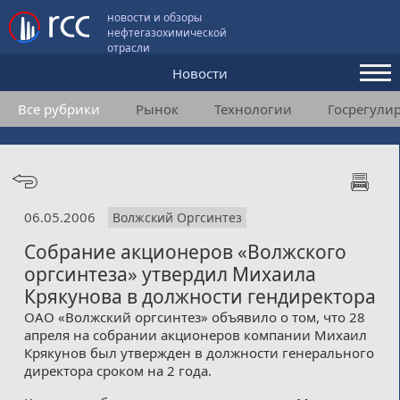
новости и обзоры
нефтегазохимической
отрасли
Новости
Все рубрики
Рынок
Технологии
Госрегули
Аналитика и мнения
Конференции
Видео
06.05.2006
Волжский Оргсинтез
Подписка
Собрание акционеров «Волжского
оргсинтеза» утвердил Михаила
Пользовательское соглашение
Крякунова в должности гендиректора
ОАО «Волжский оргсинтез» объявило о том, что 28
Медиакит
апреля на собрании акционеров компании Михаил
Крякунов был утвержден в должности генерального
Контакты
директора сроком на 2 года.