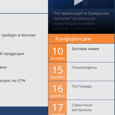
Что происходит в Ормузском
проливе? Актуальные
новости рынка нефти.
Интерес к углю растёт?
 пройдет в Москве
Конференции
10
Бытовая химия
ой продукции
сентября
15
двое
Полиолефины
сентября
вырос на 57%
16
Пестициды
сентября
17
Смазочные
материалы
сентября