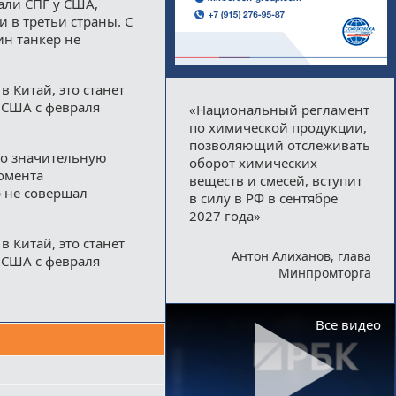
али СПГ у США,
 в третьи страны. С
ин танкер не
в Китай, это станет
 США с февраля
«Национальный регламент
по химической продукции,
позволяющий отслеживать
ко значительную
оборот химических
момента
веществ и смесей, вступит
р не совершал
в силу в РФ в сентябре
2027 года»
в Китай, это станет
Антон Алиханов, глава
 США с февраля
Минпромторга
Все видео