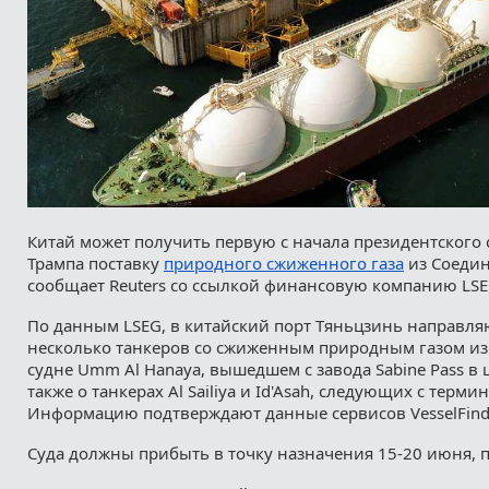
Китай может получить первую с начала президентского
Трампа поставку
природного сжиженного газа
из Соеди
сообщает Reuters со ссылкой финансовую компанию LSE
По данным LSEG, в китайский порт Тяньцзинь направляю
несколько танкеров со сжиженным природным газом из 
судне Umm Al Hanaya, вышедшем с завода Sabine Pass в 
также о танкерах Al Sailiya и Id'Asah, следующих с термин
Информацию подтверждают данные сервисов VesselFinder
Суда должны прибыть в точку назначения 15-20 июня, 