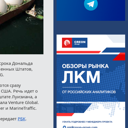
 срока Дональда
ненных Штатов,
G.
тся сразу
США. Речь идет о
штате Луизиана, а
ала Venture Global.
 и MarineTraffic.
передает
РБК
.