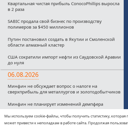
Квартальная чистая прибыль ConocoPhillips выросла
в 2 раза
SABIC продала свой бизнес по производству
полимеров за $450 миллионов
Путин постановил создать в Якутии и Смоленской
области алмазный кластер
США сократили импорт нефти из Саудовской Аравии
до нуля
06.08.2026
Минфин не обсуждает вопрос о налоге на
сверхприбыль для металлургов и золотодобытчиков
Минфин не планирует изменений демпфера
Минфин против любых налоговых льгот для малых
Мы используем cookie-файлы, чтобы получить статистику, которая 
нефтекомпаний из-за дефицитного бюджета
может привести к неполадкам в работе сайта. Продолжая пользоват