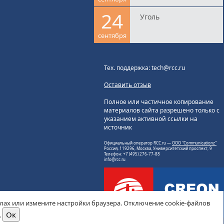
24
Уголь
сентября
Тех. поддержка: tech@rcc.ru
Оставить отзыв
Полное или частичное копирование
материалов сайта разрешено только с
указанием активной ссылки на
источник
Официальный оператор RCC.ru —
ООО "Communicationz"
Россия, 119296, Москва, Университетский проспект, 9
Телефон: +7 (495) 276-77-88
info@rcc.ru
йлах или измените настройки браузера. Отключение cookie-файлов
.