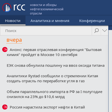
новости и обзоры
нефтегазохимической
отрасли
Новости
Аналитика и мнения
Конференции
вчера
Анонс: первая отраслевая конференция "Бытовая
Эксклюзив
химия" пройдет в Москве 10 сентября
ЕЭК снова обнулила пошлину на ввоз оксида титана
Аналитики Rystad сообщили о стремлении Китая
создать отрасль по переработке угля в газ
Объем параллельного импорта в РФ за I полугодие
снизился на 23% до $10,6 млрд
Россия нарастила экспорт нефти в Китай
Эксклюзив