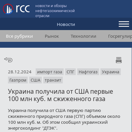
новости и обзоры
нефтегазохимической
отрасли
Новости
Все рубрики
Рынок
Технологии
Госрегули
Аналитика и мнения
Конференции
Видео
28.12.2024
импорт газа
СПГ
Нафтогаз
Украина
Подписка
Газпром
США
транзит
Украина получила от США первые
Пользовательское соглашение
100 млн куб. м сжиженного газа
Медиакит
Украина получила от США первую партию
сжиженного природного газа (СПГ) объемом около
Контакты
100 млн куб. м. Об этом сообщил украинский
энергохолдинг "ДТЭК".