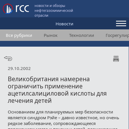
новости и обзоры
нефтегазохимической
отрасли
Новости
Все рубрики
Рынок
Технологии
Госрегули
Аналитика и мнения
Конференции
Видео
29.10.2002
Подписка
Великобритания намерена
ограничить применение
ацетилсалициловой кислоты для
Пользовательское соглашение
лечения детей
Медиакит
Основанием для планируемых мер безопасности
является синдром Рэйе – давно известное, но очень
Контакты
редкое заболевание, сопровождающееся
поражением мозга и печени у детей, возникающее