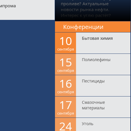
проливе? Актуальные
импрома
новости рынка нефти.
Интерес к углю растёт?
Конференции
10
Бытовая химия
сентября
15
Полиолефины
сентября
16
Пестициды
сентября
17
Смазочные
материалы
сентября
24
Уголь