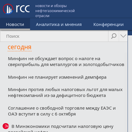
новости и обзоры
нефтегазохимической
отрасли
Новости
Аналитика и мнения
Конференции
сегодня
Минфин не обсуждает вопрос о налоге на
сверхприбыль для металлургов и золотодобытчиков
Минфин не планирует изменений демпфера
Минфин против любых налоговых льгот для малых
нефтекомпаний из-за дефицитного бюджета
Соглашение о свободной торговле между ЕАЭС и
ОАЭ вступит в силу с 6 октября
В Минэкономики подсчитали налоговую цену
Эксклюзив