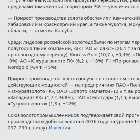
пределами таможенной территории РФ, — увеличился на 
— Прирост производства золота обеспечили Камчатский
Хабаровский и Красноярский края, а также Чукотка, Ирк
области, — отметил Кашуба.
Среди лидеров российской золотодобычи по итогам пер
полугодия такие компании, как ПАО «Полюс» (26,1 т за 
прошлогоднему периоду), Kinross Gold (10,7 т, +0,4%), «П
-9%), АО «Южуралзолото ГК» (6,2 т, +18%), ГК «Петропавлов
Nordgold (4,4 т, -15%).
Прирост производства золота получен в основном за сче
действующих мощностей — на предприятиях ПАО «Пол
«Южуралзолото ГК», ОАО «Золото Камчатки» (2,9 т, выро
«Западная ГРК» (1,7 т, +68%), ПАО «Селигдар» (1,1 т, выр
«Сусуманзолото» (1,3 т, +12%).
Союз золотопромышленников подтверждает свой прогно
производства и добычи золота в 2016 году на уровне 1
297–299 т, пишут
Известия.