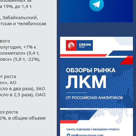
19%, до 1,4 т.
, Забайкальский,
утская и Челябинская
вого
полугодие, +7% к
олиметалл» (9,4 т,
ск» (5,8 т, -22%),
т роста
юс», АО
сло в два раза), ЗАО
осло в 2,5 раза), ОАО
з роста
–2%, в общем объеме