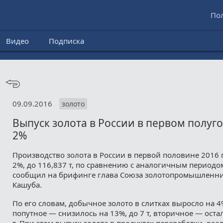
По
Видео
Подписка
09.09.2016
золото
Выпуск золота в России в первом полуг
2%
Производство золота в России в первой половине 2016 
2%, до 116,837 т, по сравнению с аналогичным периодом
сообщил на брифинге глава Союза золотопромышленни
Кашуба.
По его словам, добычное золото в слитках выросло на 4%
попутное — снизилось на 13%, до 7 т, вторичное — оста
т. При этом выпуск золота в продуктах переработки, ре