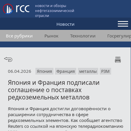
новости и обзоры
нефтегазохимической
отрасли
Новости
Все рубрики
Рынок
Технологии
Госрегули
Аналитика и мнения
Конференции
Видео
06.04.2026
Япония
Франция
металлы
РЗМ
Подписка
Япония и Франция подписали
соглашение о поставках
Пользовательское соглашение
редкоземельных металлов
Медиакит
Япония и Франция достигли договорённости о
расширении сотрудничества в сфере
Контакты
редкоземельных элементов. Как сообщает агентство
Reuters со ссылкой на японскую телерадиокомпанию