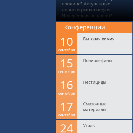
проливе? Актуальные
новости рынка нефти.
Интерес к углю растёт?
Конференции
10
Бытовая химия
сентября
15
Полиолефины
сентября
16
Пестициды
сентября
17
Смазочные
материалы
сентября
24
Уголь