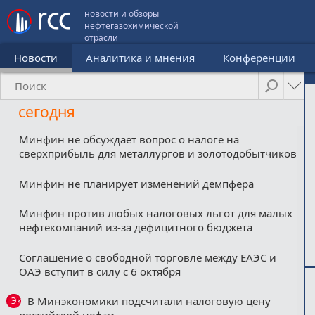
новости и обзоры
нефтегазохимической
отрасли
Новости
Аналитика и мнения
Конференции
сегодня
Минфин не обсуждает вопрос о налоге на
сверхприбыль для металлургов и золотодобытчиков
Минфин не планирует изменений демпфера
Минфин против любых налоговых льгот для малых
нефтекомпаний из-за дефицитного бюджета
Соглашение о свободной торговле между ЕАЭС и
ОАЭ вступит в силу с 6 октября
В Минэкономики подсчитали налоговую цену
Эксклюзив