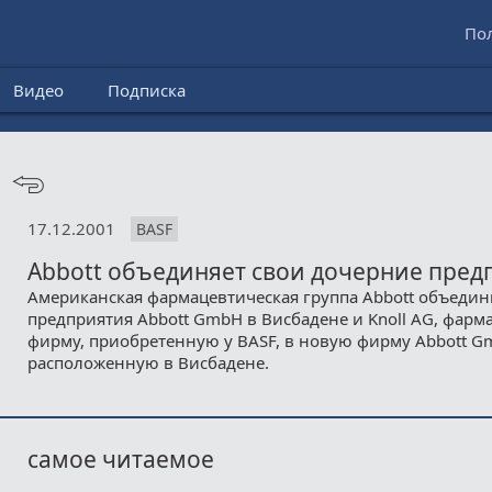
По
Видео
Подписка
17.12.2001
BASF
Abbott объединяет свои дочерние пред
Американская фармацевтическая группа Abbott объедин
предприятия Abbott GmbH в Висбадене и Knoll AG, фар
фирму, приобретенную у BASF, в новую фирму Abbott Gm
расположенную в Висбадене.
самое читаемое