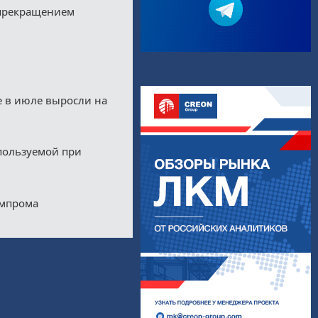
 прекращением
е в июле выросли на
пользуемой при
импрома